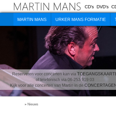
CD's
DVD's
C
MARTIN MANS
URKER MANS FORMATIE
Reserveren voor concerten kan via
TOEGANGSKAART
of telefonisch via 06-253 919 03
Kijk voor alle concerten van Martin in de
CONCERTAGE
»
Nieuws