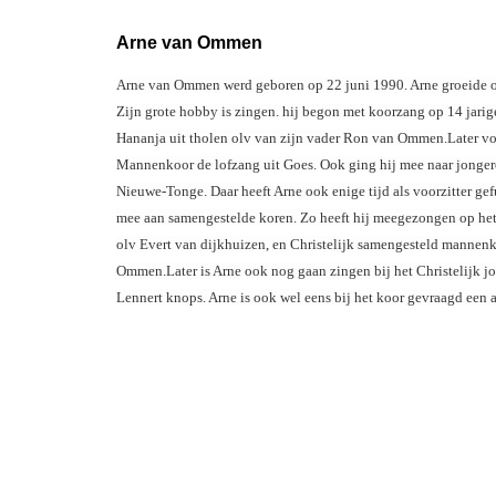
Arne van Ommen
Arne van Ommen werd geboren op 22 juni 1990. Arne groeide op
Zijn grote hobby is zingen. hij begon met koorzang op 14 jarig
Hananja uit tholen olv van zijn vader Ron van Ommen.Later vol
Mannenkoor de lofzang uit Goes. Ook ging hij mee naar jonge
Nieuwe-Tonge. Daar heeft Arne ook enige tijd als voorzitter g
mee aan samengestelde koren. Zo heeft hij meegezongen op he
olv Evert van dijkhuizen, en Christelijk samengesteld mannen
Ommen.Later is Arne ook nog gaan zingen bij het Christelijk 
Lennert knops. Arne is ook wel eens bij het koor gevraagd een a