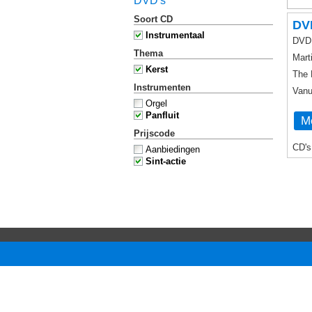
DVD's
Soort CD
DVD
Instrumentaal
DVD 
Thema
Mart
Kerst
The 
Instrumenten
Vanu
Orgel
Panfluit
Me
Prijscode
CD's
Aanbiedingen
Sint-actie