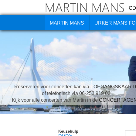
CD
MARTIN MANS
URKER MANS FO
Reserveren voor concerten kan via
TOEGANGSKAART
of telefonisch via 06-253 919 03
Kijk voor alle concerten van Martin in de
CONCERTAGE
Keuzehulp