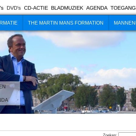
's
DVD's
CD-ACTIE
BLADMUZIEK
AGENDA
TOEGANG
RMATIE
THE MARTIN MANS FORMATION
MANNEN
EN
NDA
Zoeken: