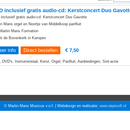
 inclusief gratis audio-cd: Kerstconcert Duo Gavott
inclusief gratis audio-cd: Kerstconcert Duo Gavotte
in Mans orgel en Noortje van Middelkoop panfluit
Martin Mans Formation
it de Bovenkerk in Kampen
er info
€ 7,50
, DVD's, Instrumentaal, Kerst, Orgel, Panfluit, Aanbiedingen, Sint-actie
© Martin Mans Musicus v.o.f. | Webdesign en realisatie:
www.wipesoft.nl