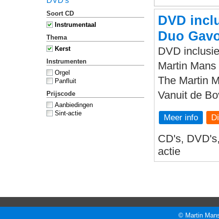
DVD's
Soort CD
DVD inclu
Instrumentaal
Duo Gavo
Thema
Kerst
DVD inclusie
Instrumenten
Martin Mans 
Orgel
The Martin 
Panfluit
Vanuit de B
Prijscode
Aanbiedingen
Sint-actie
Meer info
CD's, DVD's, 
actie
© Martin Mans