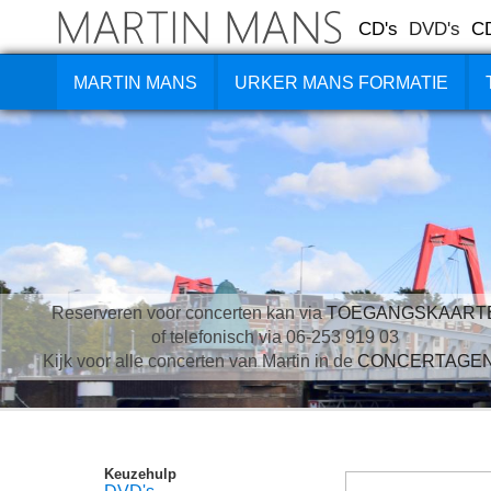
CD's
DVD's
C
MARTIN MANS
URKER MANS FORMATIE
Reserveren voor concerten kan via
TOEGANGSKAART
of telefonisch via 06-253 919 03
Kijk voor alle concerten van Martin in de
CONCERTAGE
Keuzehulp