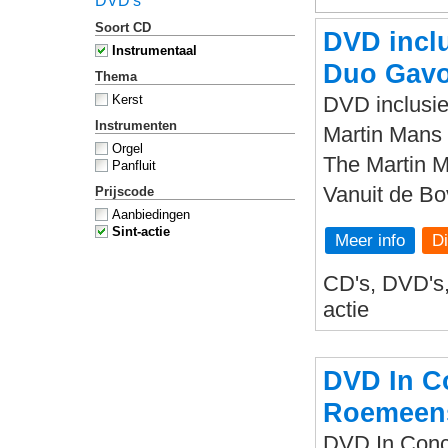
DVD's
Soort CD
DVD inclu
Instrumentaal
Duo Gavo
Thema
Kerst
DVD inclusie
Instrumenten
Martin Mans 
Orgel
The Martin 
Panfluit
Vanuit de B
Prijscode
Aanbiedingen
Sint-actie
Meer info
CD's, DVD's, 
actie
DVD In Co
Roemeens
DVD In Conce