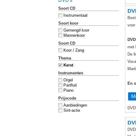
DVD's
Soort CD
DV
Instrumentaal
Best
Soort koor
voo
Gemengd koor
Mannenkoor
DVD
Soort CD
met 
Koor / Zang
De M
Thema
Voca
Kerst
Mart
Instrumenten
Orgel
En o
Panfluit
Piano
Me
Prijscode
Aanbiedingen
DVD'
Sint-actie
DVD
DVD 