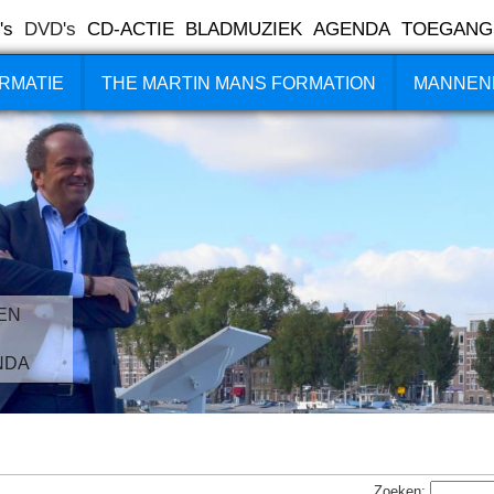
's
DVD's
CD-ACTIE
BLADMUZIEK
AGENDA
TOEGANG
RMATIE
THE MARTIN MANS FORMATION
MANNEN
EN
NDA
Zoeken: