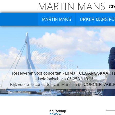
CD
MARTIN MANS
URKER MANS FO
Reserveren voor concerten kan via
TOEGANGSKAART
of telefonisch via 06-253 919 03
Kijk voor alle concerten van Martin in de
CONCERTAGE
Keuzehulp