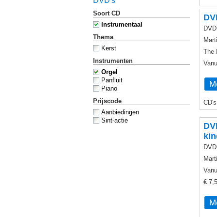
DVD's
Soort CD
DVD
Instrumentaal
DVD 
Thema
Mart
Kerst
The 
Instrumenten
Vanu
Orgel
Panfluit
Me
Piano
Prijscode
CD's
Aanbiedingen
Sint-actie
DVD
kin
DVD 
Mart
Vanu
€ 7,
Me