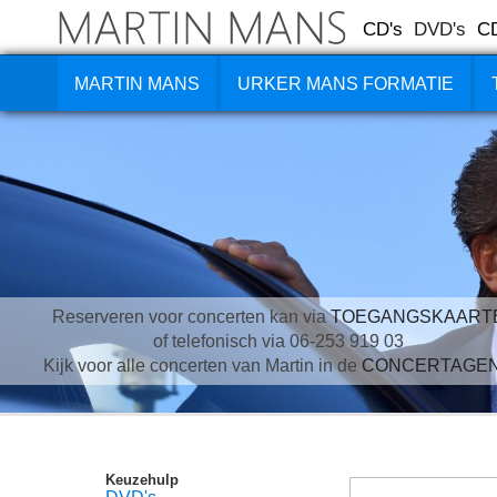
CD's
DVD's
C
MARTIN MANS
URKER MANS FORMATIE
Reserveren voor concerten kan via
TOEGANGSKAART
of telefonisch via 06-253 919 03
Kijk voor alle concerten van Martin in de
CONCERTAGE
Keuzehulp