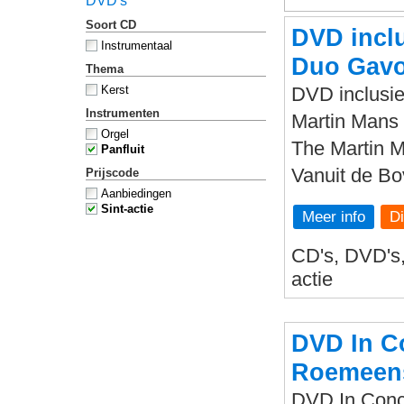
DVD's
Soort CD
DVD inclu
Instrumentaal
Duo Gavo
Thema
Kerst
DVD inclusie
Instrumenten
Martin Mans 
Orgel
The Martin 
Panfluit
Vanuit de B
Prijscode
Aanbiedingen
Sint-actie
Meer info
CD's, DVD's, 
actie
DVD In Co
Roemeens
DVD In Conce