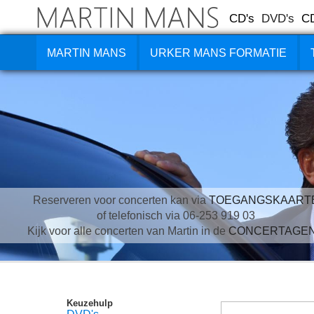
CD's
DVD's
C
MARTIN MANS
URKER MANS FORMATIE
Reserveren voor concerten kan via
TOEGANGSKAART
of telefonisch via 06-253 919 03
Kijk voor alle concerten van Martin in de
CONCERTAGE
Keuzehulp