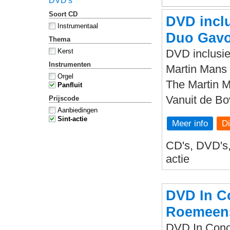
DVD's
Soort CD
DVD inclu
Instrumentaal
Duo Gavo
Thema
Kerst
DVD inclusie
Instrumenten
Martin Mans 
Orgel
The Martin 
Panfluit
Vanuit de B
Prijscode
Aanbiedingen
Sint-actie
Meer info
CD's, DVD's, 
actie
DVD In Co
Roemeens
DVD In Conce