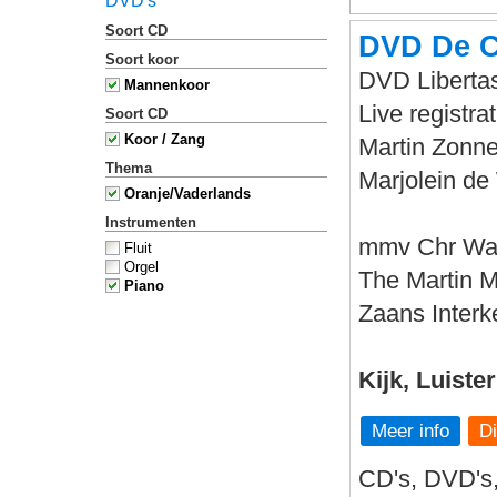
DVD's
Soort CD
DVD De C
Soort koor
DVD Libertas
Mannenkoor
Live registr
Soort CD
Koor / Zang
Martin Zonne
Thema
Marjolein de 
Oranje/Vaderlands
Instrumenten
mmv Chr Wa
Fluit
Orgel
The Martin 
Piano
Zaans Interk
Kijk, Luiste
Meer info
CD's, DVD's,