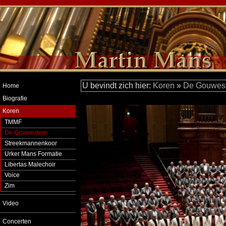
U bevindt zich hier:
Koren
»
De Gouwes
Home
Biografie
Koren
TMMF
De Gouwestem
Streekmannenkoor
Urker Mans Formatie
Libertas Malechoir
Voice
Zim
Video
Concerten