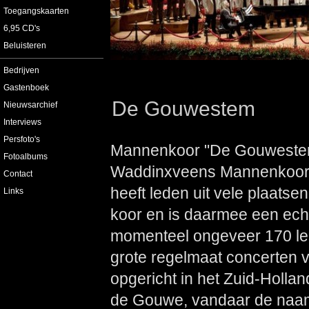
Toegangskaarten
6,95 CD's
Beluisteren
Bedrijven
Gastenboek
De Gouwestem
Nieuwsarchief
Interviews
Persfoto's
Mannenkoor "De Gouwestem" h
Fotoalbums
Waddinxveens Mannenkoor 
Contact
heeft leden uit vele plaatse
Links
koor en is daarmee een ech
momenteel ongeveer 170 lede
grote regelmaat concerten v
opgericht in het Zuid-Holla
de Gouwe, vandaar de naam