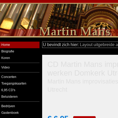
U bevindt zich hier:
Layout uitgebreide 
Home
Biografie
Koren
CD Martin Mans impr
Video
werken Domkerk Utr
Concerten
Martin Mans improvisati
Toegangskaarten
Utrecht
6,95 CD's
Beluisteren
Bedrijven
Gastenboek