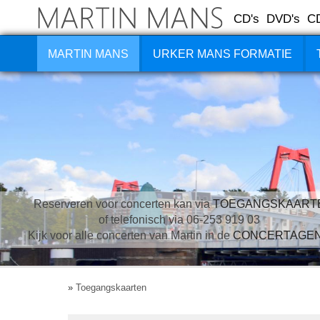
CD's
DVD's
C
MARTIN MANS
URKER MANS FORMATIE
Reserveren voor concerten kan via
TOEGANGSKAART
of telefonisch via 06-253 919 03
Kijk voor alle concerten van Martin in de
CONCERTAGE
»
Toegangskaarten