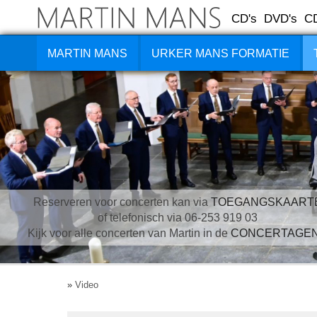
CD's
DVD's
C
MARTIN MANS
URKER MANS FORMATIE
Reserveren voor concerten kan via
TOEGANGSKAART
of telefonisch via 06-253 919 03
Kijk voor alle concerten van Martin in de
CONCERTAGE
»
Video