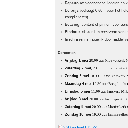
Repertoire
: vaderlandse liederen en v
De prijs
bedraagt € 60,= voor het hele
zangdiensten).
Betaling
: contant of pinnen, voor aan
Bladmuziek
wordt in boekvorm verstre
Inschrijven
is mogelijk door middel va
Concerten
Vrijdag 1 mei
20.00 uur Nieuwe Kerk M
Zaterdag 2 mei
, 20.00 uur Laurenske
Zondag 3 mei
10.00 uur Welkomkerk Z
Maandag 4 mei
19.30 uur Breepleinke
Dinsdag 5 mei
11.00 uur Janskerk Mijd
Vrijdag 8 mei
20.00 uur Jacobijnerker
Zaterdag 9 mei
20.00 uur Martinikerk
Zondag 10 mei
19.00 uur Immanuelker
>>Download PDF<<