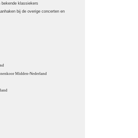
en bekende klassiekers
aanhaken bij de overige concerten en
and
annenkoor Midden-Nederland
rland