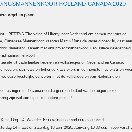
JDINGSMANNENKOOR HOLLAND-CANADA 2020
berg orgel en piano
or LIBERTAS 'The voice of Liberty' naar Nederland om samen met ons de
ieke, Canadese Mannenkoor waarvan Martin Mans de vaste dirigent is, gaat een
n door Nederland, samen met ons projectmannenkoor. Een unieke gelegenheid
vrijdingsmannenkoor!
aande uit vaderlandse liederen en volksliedjes uit Nederland en Canada,
ke liederen, spirituals en bekende klassiekers in de mooiste muziekstijlen voo
 we deze feestelijke concerten met de volksliederen van Nederland en
ee te zingen in de concerten die geen onderdeel van het eigen project
ng zijn welkom bij dit bijzondere project!
Kerk, Dorp 24, Waarder. Er is voldoende parkeergelegenheid.
zaterdag 14 maart en zaterdag 18 april 2020. Aanvang 10.00 uur. Inloop vanaf 