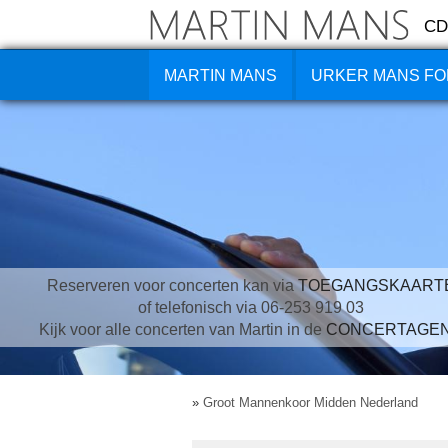
CD
MARTIN MANS
URKER MANS FO
Reserveren voor concerten kan via
TOEGANGSKAART
of telefonisch via 06-253 919 03
Kijk voor alle concerten van Martin in de
CONCERTAGE
»
Groot Mannenkoor Midden Nederland