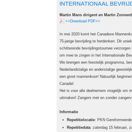
INTERNATIONAAL BEVRI
Martin Mans dirigent en Martin Zonnen
>>Download PDF<<
In mei 2020 komt het Canadese Mannenko
75-jarige bevrijding te herdenken. Dit un
schitterende bevrijdingstournee verzorge
om mee te zingen in het Internationale Be
We brengen een feestelijk programma, best
Nederlandstalige en anderstalige geestelij
een groot mannenkoor! Natuurlijk beginnen
Canada!
Het is voor alle deelnemers mogelijk om m
uitmaken! Zangers met en zonder zangervari
Informatie
Repetitielocatie
: PKN Gereformeerde 
Repetitiedata
: zaterdag 15 februari, 