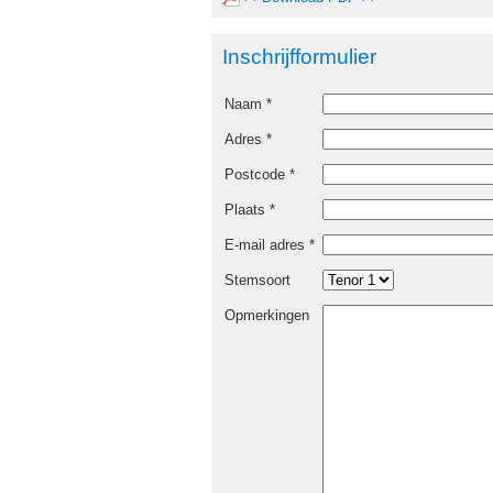
Inschrijfformulier
Naam *
Adres *
Postcode *
Plaats *
E-mail adres *
Stemsoort
Opmerkingen