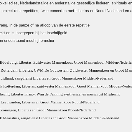
olksliedjes, Nederlandstalige en anderstalige geestelijke liederen, spirituals 
 project (drie repetities, twee concerten met Libertas en Noord-Nederland en 
vang, in de pauze of na afloop van de eerste repetitie
kt en is inbegrepen bij het inschrijfgeld
n onderstaand inschrijfformulier
iddelburg, Libertas, Zuidwester Mannenkoor, Groot Mannenkoor Midden-Nederl
rk Rotterdam, Libertas, CWM De Gouwestem, Zuidwester Mannenkoor en Groot M
uidland, zangdienst Libertas en Groot Mannenkoor Midden-Nederland
rk Rotterdam, Libertas, Zuidwester Mannenkoor, Groot Mannenkoor Midden-Nede
recht, Libertas, m.m.v. Wim de Penning synthesizer en musici uit Mijdrecht
k Leeuwarden, Libertas en Groot Mannenkoor Noord-Nederland
 Groningen, Libertas en Groot Mannenkoor Noord-Nederland
k Maassluis, zangdienst Libertas en Groot Mannenkoor Midden-Nederland