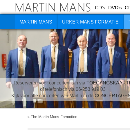
CD's
DVD's
C
MARTIN MANS
URKER MANS FORMATIE
Reserveren voor concerten kan via
TOEGANGSKAART
of telefonisch via 06-253 919 03
Kijk voor alle concerten van Martin in de
CONCERTAGE
»
The Martin Mans Formation