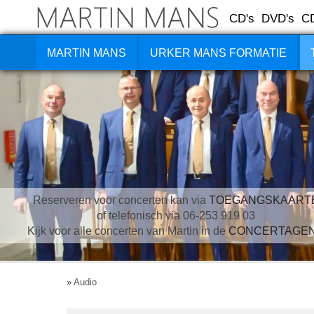
CD's
DVD's
C
MARTIN MANS
URKER MANS FORMATIE
Reserveren voor concerten kan via
TOEGANGSKAART
of telefonisch via 06-253 919 03
Kijk voor alle concerten van Martin in de
CONCERTAGE
»
Audio