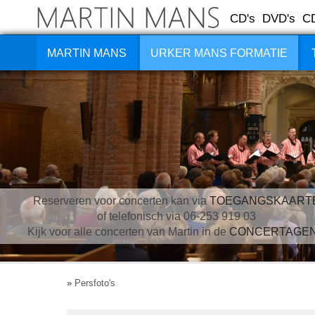
CD's
DVD's
C
MARTIN MANS
URKER MANS FORMATIE
Reserveren voor concerten kan via
TOEGANGSKAART
of telefonisch via 06-253 919 03
Kijk voor alle concerten van Martin in de
CONCERTAGE
»
Persfoto's