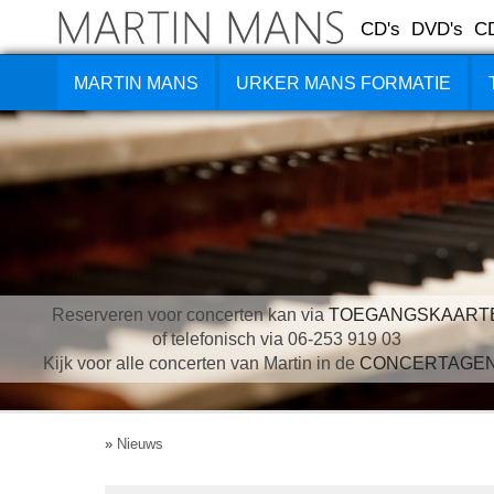
CD's
DVD's
C
MARTIN MANS
URKER MANS FORMATIE
Reserveren voor concerten kan via
TOEGANGSKAART
of telefonisch via 06-253 919 03
Kijk voor alle concerten van Martin in de
CONCERTAGE
»
Nieuws