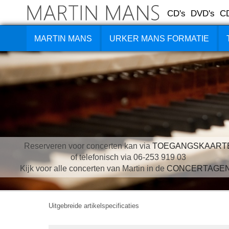
CD's
DVD's
C
MARTIN MANS
URKER MANS FORMATIE
Reserveren voor concerten kan via
TOEGANGSKAART
of telefonisch via 06-253 919 03
Kijk voor alle concerten van Martin in de
CONCERTAGE
Uitgebreide artikelspecificaties