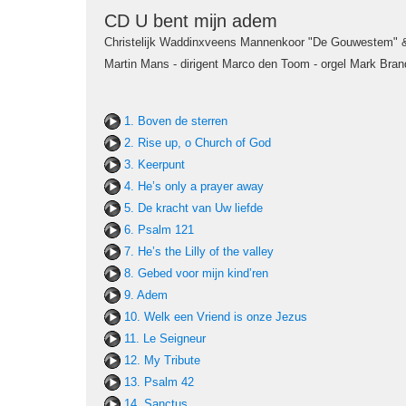
CD U bent mijn adem
Christelijk Waddinxveens Mannenkoor "De Gouwestem" 
Martin Mans - dirigent Marco den Toom - orgel Mark Brand
1. Boven de sterren
2. Rise up, o Church of God
3. Keerpunt
4. He’s only a prayer away
5. De kracht van Uw liefde
6. Psalm 121
7. He’s the Lilly of the valley
8. Gebed voor mijn kind’ren
9. Adem
10. Welk een Vriend is onze Jezus
11. Le Seigneur
12. My Tribute
13. Psalm 42
14. Sanctus