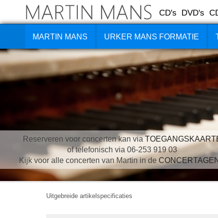
CD's
DVD's
C
MARTIN MANS
URKER MANS FORMATIE
Reserveren voor concerten kan via
TOEGANGSKAART
of telefonisch via 06-253 919 03
Kijk voor alle concerten van Martin in de
CONCERTAGE
Uitgebreide artikelspecificaties