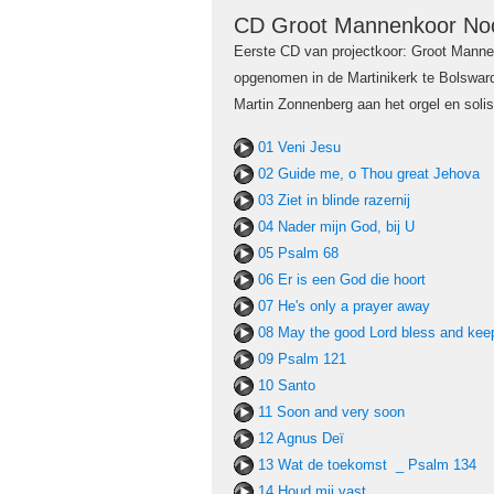
CD Groot Mannenkoor Noor
Eerste CD van projectkoor: Groot Manne
opgenomen in de Martinikerk te Bolswar
Martin Zonnenberg aan het orgel en solis
01 Veni Jesu
02 Guide me, o Thou great Jehova
03 Ziet in blinde razernij
04 Nader mijn God, bij U
05 Psalm 68
06 Er is een God die hoort
07 He's only a prayer away
08 May the good Lord bless and kee
09 Psalm 121
10 Santo
11 Soon and very soon
12 Agnus Deï
13 Wat de toekomst _ Psalm 134
14 Houd mij vast