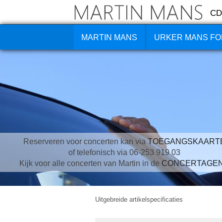
CD
MARTIN MANS
URKER MANS FO
Reserveren voor concerten kan via
TOEGANGSKAART
of telefonisch via 06-253 919 03
Kijk voor alle concerten van Martin in de
CONCERTAGE
Uitgebreide artikelspecificaties