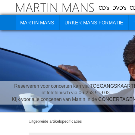
CD's
DVD's
C
MARTIN MANS
URKER MANS FORMATIE
Reserveren voor concerten kan via
TOEGANGSKAART
of telefonisch via 06-253 919 03
Kijk voor alle concerten van Martin in de
CONCERTAGE
Uitgebreide artikelspecificaties