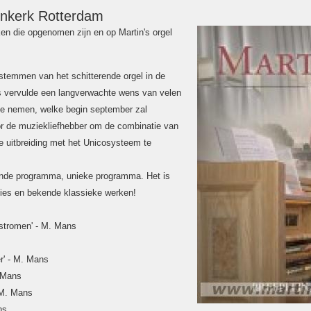
inkerk Rotterdam
ken die opgenomen zijn en op Martin's orgel
9 stemmen van het schitterende orgel in de
s vervulde een langverwachte wens van velen
 te nemen, welke begin september zal
or de muziekliefhebber om de combinatie van
e uitbreiding met het Unicosysteem te
ande programma, unieke programma. Het is
ies en bekende klassieke werken!
 stromen' - M. Mans
er' - M. Mans
. Mans
- M. Mans
ns