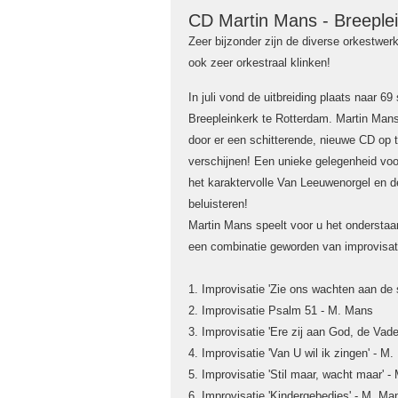
CD Martin Mans - Breeple
Zeer bijzonder zijn de diverse orkestwer
ook zeer orkestraal klinken!
In juli vond de uitbreiding plaats naar 6
Breepleinkerk te Rotterdam. Martin Man
door er een schitterende, nieuwe CD op
verschijnen! Een unieke gelegenheid vo
het karaktervolle Van Leeuwenorgel en d
beluisteren!
Martin Mans speelt voor u het ondersta
een combinatie geworden van improvisat
1. Improvisatie 'Zie ons wachten aan de
2. Improvisatie Psalm 51 - M. Mans
3. Improvisatie 'Ere zij aan God, de Vad
4. Improvisatie 'Van U wil ik zingen' - M
5. Improvisatie 'Stil maar, wacht maar' 
6. Improvisatie 'Kindergebedjes' - M. Ma