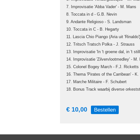
7. Improvisatie 'Abba Vader' - M. Mans
8. Toccata in d - G.B. Nevin
9. Andante Religioso - S. Landsman
10. Toccata in C - B. Hegarty
11. Lascia Chio Piango (Aria uit 'Rinaldo'
12. Tritsch Tratsch Polka - J. Strauss
13. Improvisatie 'In 't groene dal, in 't sti
14. Improvisatie 'Zilvervlootmedley' - M
15. Colonel Bogey March - F.J. Ricketts
16. Thema 'Pirates of the Carribean' - K.
17. Marche Militaire - F. Schubert
18. Bonus Track waarbij diverse orkest
€ 10,00
Bestellen