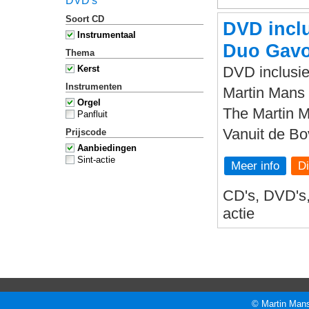
DVD's
Soort CD
DVD inclu
Instrumentaal
Duo Gavo
Thema
Kerst
DVD inclusie
Instrumenten
Martin Mans 
Orgel
The Martin 
Panfluit
Vanuit de B
Prijscode
Aanbiedingen
Sint-actie
Meer info
CD's, DVD's, 
actie
© Martin Mans