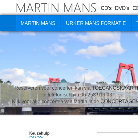
CD's
DVD's
C
MARTIN MANS
URKER MANS FORMATIE
Reserveren voor concerten kan via
TOEGANGSKAART
of telefonisch via 06-253 919 03
Kijk voor alle concerten van Martin in de
CONCERTAGE
Keuzehulp