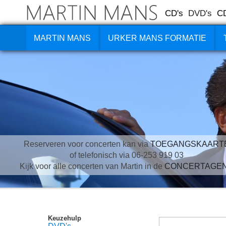
CD's
DVD's
C
MARTIN MANS
URKER MANS FORMATIE
Reserveren voor concerten kan via
TOEGANGSKAART
of telefonisch via 06-253 919 03
Kijk voor alle concerten van Martin in de
CONCERTAGE
Keuzehulp