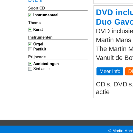
DVD's
Soort CD
DVD inclu
Instrumentaal
Duo Gavo
Thema
Kerst
DVD inclusie
Instrumenten
Martin Mans 
Orgel
The Martin 
Panfluit
Vanuit de B
Prijscode
Aanbiedingen
Sint-actie
Meer info
CD's, DVD's, 
actie
© Martin Mans