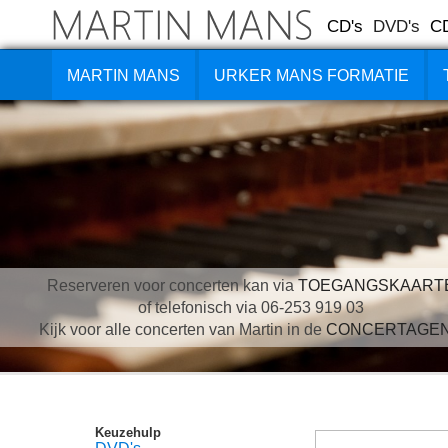
CD's
DVD's
C
MARTIN MANS
URKER MANS FORMATIE
Reserveren voor concerten kan via
TOEGANGSKAART
of telefonisch via 06-253 919 03
Kijk voor alle concerten van Martin in de
CONCERTAGE
Keuzehulp