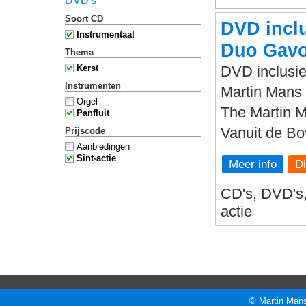
DVD's
Soort CD
DVD inclu
Instrumentaal
Duo Gavo
Thema
Kerst
DVD inclusie
Instrumenten
Martin Mans 
Orgel
The Martin 
Panfluit
Vanuit de B
Prijscode
Aanbiedingen
Sint-actie
Meer info
CD's, DVD's, 
actie
© Martin Mans