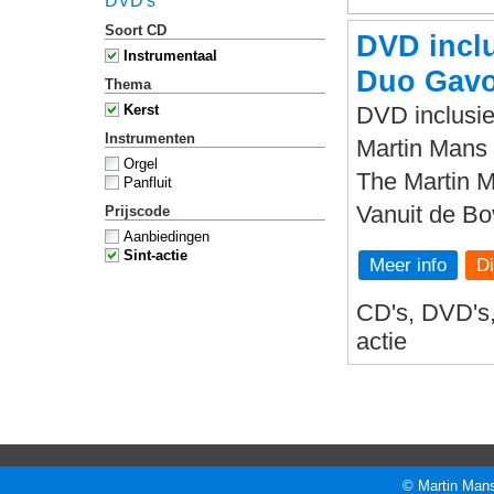
DVD's
Soort CD
DVD inclu
Instrumentaal
Duo Gavo
Thema
Kerst
DVD inclusie
Instrumenten
Martin Mans 
Orgel
The Martin 
Panfluit
Vanuit de B
Prijscode
Aanbiedingen
Sint-actie
Meer info
CD's, DVD's, 
actie
© Martin Mans