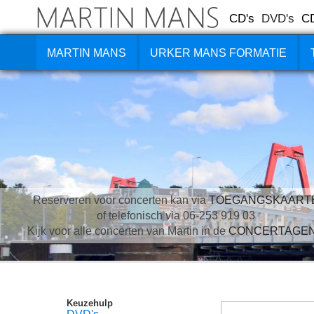
CD's
DVD's
C
MARTIN MANS
URKER MANS FORMATIE
Reserveren voor concerten kan via
TOEGANGSKAART
of telefonisch via 06-253 919 03
Kijk voor alle concerten van Martin in de
CONCERTAGE
Keuzehulp