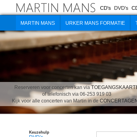
CD's
DVD's
C
MARTIN MANS
URKER MANS FORMATIE
Reserveren voor concerten kan via
TOEGANGSKAART
of telefonisch via 06-253 919 03
Kijk voor alle concerten van Martin in de
CONCERTAGE
Keuzehulp