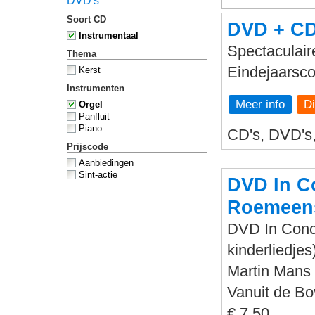
DVD's
Soort CD
DVD + CD 
Instrumentaal
Spectaculaire
Thema
Eindejaarsco
Kerst
Instrumenten
Meer info
Orgel
Panfluit
Piano
CD's, DVD's,
Prijscode
Aanbiedingen
Sint-actie
DVD In Co
Roemeens
DVD In Conce
kinderliedjes
Martin Mans 
Vanuit de B
€ 7,50