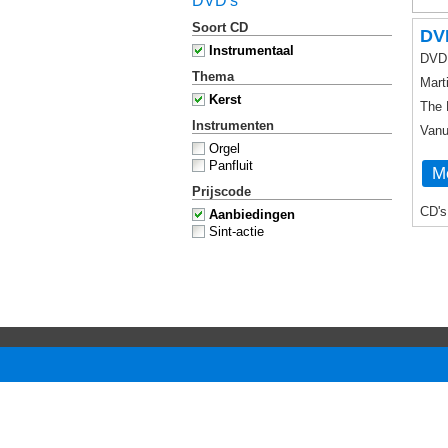
DVD's
Soort CD
DVD
Instrumentaal
DVD 
Thema
Mart
Kerst
The 
Instrumenten
Vanu
Orgel
Panfluit
Me
Prijscode
CD's
Aanbiedingen
Sint-actie