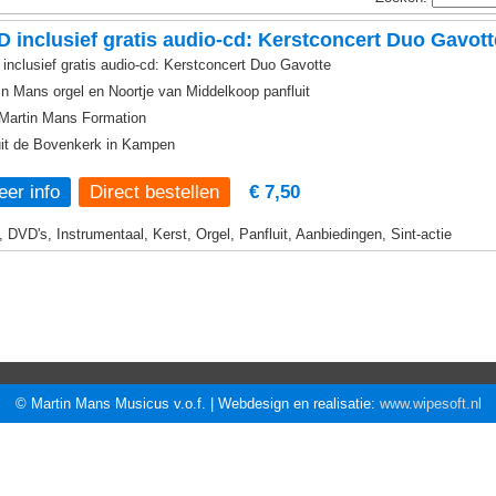
 inclusief gratis audio-cd: Kerstconcert Duo Gavott
inclusief gratis audio-cd: Kerstconcert Duo Gavotte
in Mans orgel en Noortje van Middelkoop panfluit
Martin Mans Formation
it de Bovenkerk in Kampen
er info
€ 7,50
, DVD's, Instrumentaal, Kerst, Orgel, Panfluit, Aanbiedingen, Sint-actie
© Martin Mans Musicus v.o.f. | Webdesign en realisatie:
www.wipesoft.nl