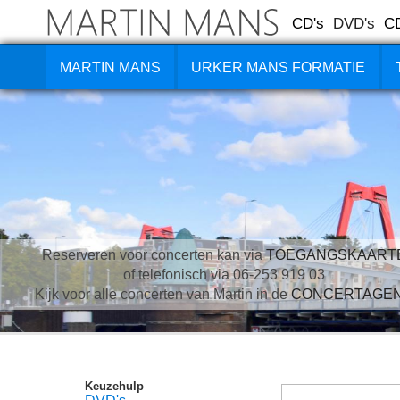
CD's
DVD's
C
MARTIN MANS
URKER MANS FORMATIE
Reserveren voor concerten kan via
TOEGANGSKAART
of telefonisch via 06-253 919 03
Kijk voor alle concerten van Martin in de
CONCERTAGE
Keuzehulp