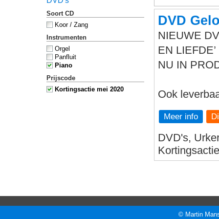
DVD's
Soort CD
DVD Gelo
Koor / Zang
NIEUWE DV
Instrumenten
EN LIEFDE’
Orgel
Panfluit
NU IN PRODU
Piano
Prijscode
Kortingsactie mei 2020
Ook leverba
Meer info
DVD's, Urker
Kortingsacti
© Martin Mans