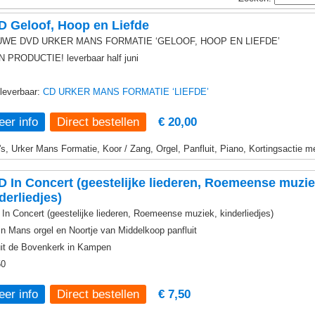
 Geloof, Hoop en Liefde
UWE DVD URKER MANS FORMATIE ‘GELOOF, HOOP EN LIEFDE’
N PRODUCTIE! leverbaar half juni
leverbaar:
CD URKER MANS FORMATIE ‘LIEFDE’
er info
€ 20,00
s, Urker Mans Formatie, Koor / Zang, Orgel, Panfluit, Piano, Kortingsactie m
 In Concert (geestelijke liederen, Roemeense muzie
derliedjes)
In Concert (geestelijke liederen, Roemeense muziek, kinderliedjes)
in Mans orgel en Noortje van Middelkoop panfluit
it de Bovenkerk in Kampen
50
er info
€ 7,50