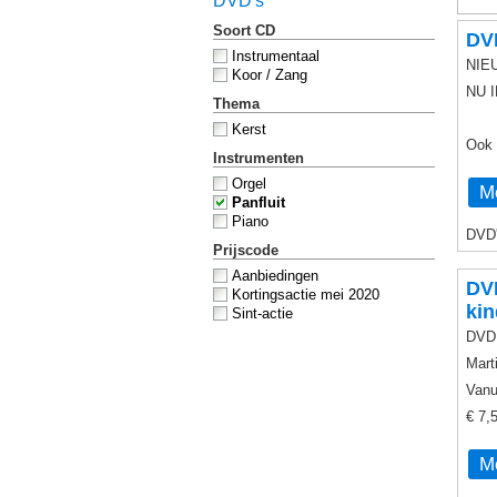
DVD's
Soort CD
DVD
Instrumentaal
NIE
Koor / Zang
NU I
Thema
Kerst
Ook 
Instrumenten
Orgel
Me
Panfluit
Piano
DVD'
Prijscode
Aanbiedingen
DVD
Kortingsactie mei 2020
kin
Sint-actie
DVD 
Mart
Vanu
€ 7,
Me