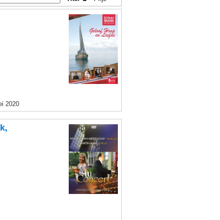
ei 2020
k,