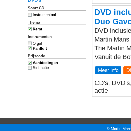
DVD's
Soort CD
DVD inclu
Instrumentaal
Duo Gavo
Thema
Kerst
DVD inclusie
Instrumenten
Martin Mans 
Orgel
The Martin 
Panfluit
Vanuit de B
Prijscode
Aanbiedingen
Sint-actie
Meer info
CD's, DVD's, 
actie
© Martin Mans