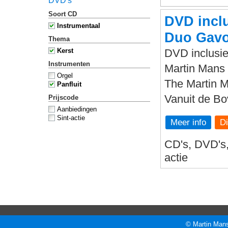
DVD's
Soort CD
DVD inclu
Instrumentaal
Duo Gavo
Thema
Kerst
DVD inclusie
Instrumenten
Martin Mans 
Orgel
The Martin 
Panfluit
Vanuit de B
Prijscode
Aanbiedingen
Sint-actie
Meer info
CD's, DVD's, 
actie
© Martin Mans