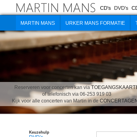
CD's
DVD's
C
MARTIN MANS
URKER MANS FORMATIE
Reserveren voor concerten kan via
TOEGANGSKAART
of telefonisch via 06-253 919 03
Kijk voor alle concerten van Martin in de
CONCERTAGE
Keuzehulp