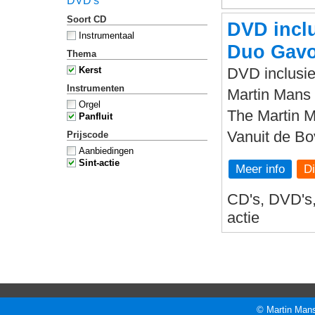
DVD's
Soort CD
DVD inclu
Instrumentaal
Duo Gavo
Thema
Kerst
DVD inclusie
Instrumenten
Martin Mans 
Orgel
The Martin 
Panfluit
Vanuit de B
Prijscode
Aanbiedingen
Sint-actie
Meer info
CD's, DVD's, 
actie
© Martin Mans