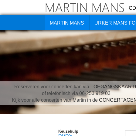
CD
MARTIN MANS
URKER MANS FO
Reserveren voor concerten kan via
TOEGANGSKAART
of telefonisch via 06-253 919 03
Kijk voor alle concerten van Martin in de
CONCERTAGE
Keuzehulp