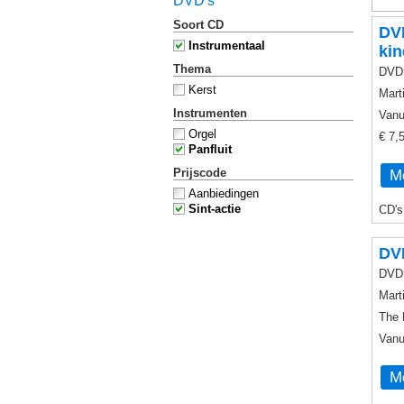
DVD's
Soort CD
DVD
Instrumentaal
kin
Thema
DVD 
Kerst
Mart
Instrumenten
Vanu
Orgel
€ 7,
Panfluit
Prijscode
Me
Aanbiedingen
Sint-actie
CD's
DVD
DVD 
Mart
The 
Vanu
Me