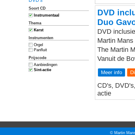
DVD's
Soort CD
DVD inclu
Instrumentaal
Duo Gavo
Thema
Kerst
DVD inclusie
Instrumenten
Martin Mans 
Orgel
The Martin 
Panfluit
Vanuit de B
Prijscode
Aanbiedingen
Sint-actie
Meer info
CD's, DVD's, 
actie
© Martin Mans