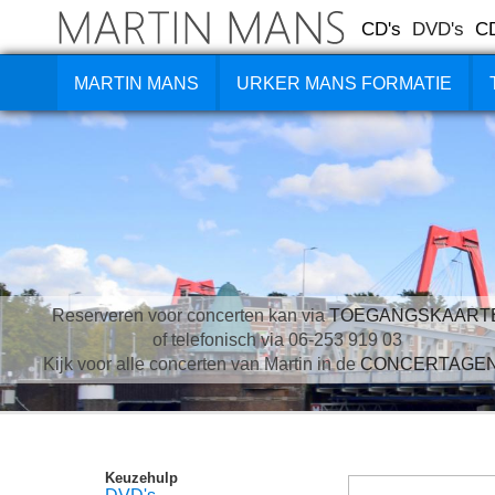
CD's
DVD's
C
MARTIN MANS
URKER MANS FORMATIE
Reserveren voor concerten kan via
TOEGANGSKAART
of telefonisch via 06-253 919 03
Kijk voor alle concerten van Martin in de
CONCERTAGE
Keuzehulp