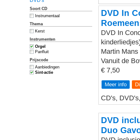
DVD's
Soort CD
DVD In Co
Instrumentaal
Roemeens
Thema
Kerst
DVD In Conce
Instrumenten
kinderliedjes
Orgel
Martin Mans 
Panfluit
Vanuit de B
Prijscode
Aanbiedingen
€ 7,50
Sint-actie
Meer info
CD's, DVD's, 
DVD inclu
Duo Gavo
DVD inclusie