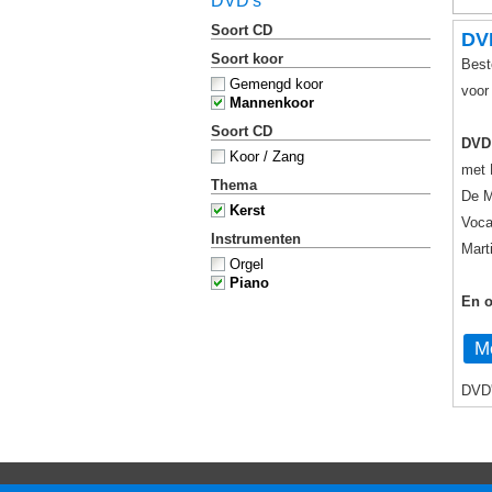
DVD's
Soort CD
DV
Soort koor
Best
Gemengd koor
voo
Mannenkoor
Soort CD
DVD
Koor / Zang
met 
Thema
De M
Kerst
Voca
Instrumenten
Mart
Orgel
Piano
En o
Me
DVD'