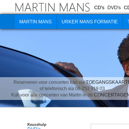
CD's
DVD's
C
MARTIN MANS
URKER MANS FORMATIE
Reserveren voor concerten kan via
TOEGANGSKAART
of telefonisch via 06-253 919 03
Kijk voor alle concerten van Martin in de
CONCERTAGE
Keuzehulp