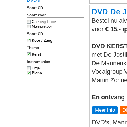
DVD's
Soort CD
DVD De J
Soort koor
Bestel nu al
Gemengd koor
Mannenkoor
voor
€ 15,- i
Soort CD
Koor / Zang
DVD KERSTG
Thema
met De Jost
Kerst
Instrumenten
De Mannenko
Orgel
Vocalgroup
Piano
Martin Zonn
En ontvang 
Meer info
DVD's, Mann