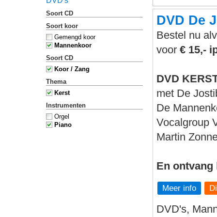
DVD's
Soort CD
DVD De J
Soort koor
Bestel nu al
Gemengd koor
Mannenkoor
voor
€ 15,- i
Soort CD
Koor / Zang
DVD KERSTG
Thema
met De Jost
Kerst
Instrumenten
De Mannenko
Orgel
Vocalgroup
Piano
Martin Zonn
En ontvang 
Meer info
DVD's, Mann