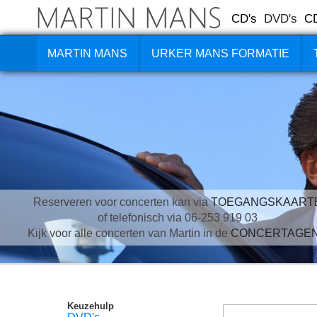
CD's
DVD's
C
MARTIN MANS
URKER MANS FORMATIE
Reserveren voor concerten kan via
TOEGANGSKAART
of telefonisch via 06-253 919 03
Kijk voor alle concerten van Martin in de
CONCERTAGE
Keuzehulp