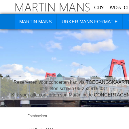
CD's
DVD's
C
MARTIN MANS
URKER MANS FORMATIE
Reserveren voor concerten kan via
TOEGANGSKAART
of telefonisch via 06-253 919 03
Kijk voor alle concerten van Martin in de
CONCERTAGE
Fotoboeken