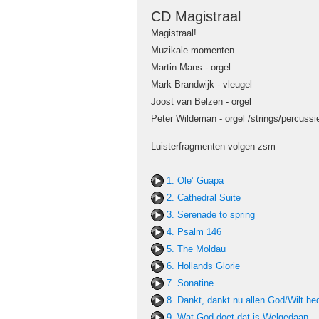
CD Magistraal
Magistraal!
Muzikale momenten
Martin Mans - orgel
Mark Brandwijk - vleugel
Joost van Belzen - orgel
Peter Wildeman - orgel /strings/percussi
Luisterfragmenten volgen zsm
1. Ole’ Guapa
2. Cathedral Suite
3. Serenade to spring
4. Psalm 146
5. The Moldau
6. Hollands Glorie
7. Sonatine
8. Dankt, dankt nu allen God/Wilt he
9. Wat God doet dat is Welgedaan