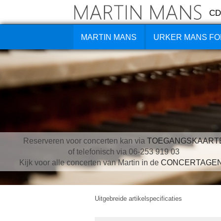
CD
MARTIN MANS
URKER MANS FO
Reserveren voor concerten kan via
TOEGANGSKAART
of telefonisch via 06-253 919 03
Kijk voor alle concerten van Martin in de
CONCERTAGE
Uitgebreide artikelspecificaties