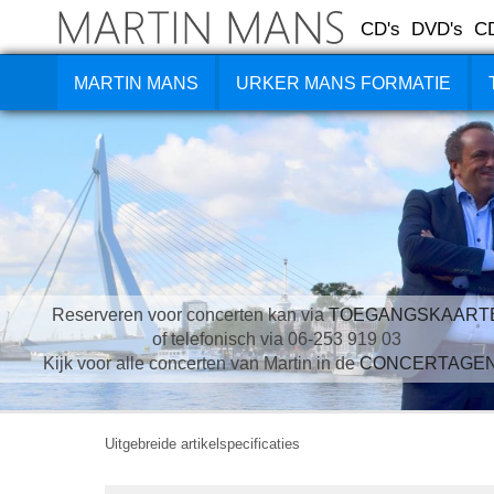
CD's
DVD's
C
MARTIN MANS
URKER MANS FORMATIE
Reserveren voor concerten kan via
TOEGANGSKAART
of telefonisch via 06-253 919 03
Kijk voor alle concerten van Martin in de
CONCERTAGE
Uitgebreide artikelspecificaties