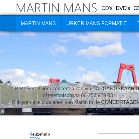
CD's
DVD's
C
MARTIN MANS
URKER MANS FORMATIE
Reserveren voor concerten kan via
TOEGANGSKAART
of telefonisch via 06-253 919 03
Kijk voor alle concerten van Martin in de
CONCERTAGE
Keuzehulp