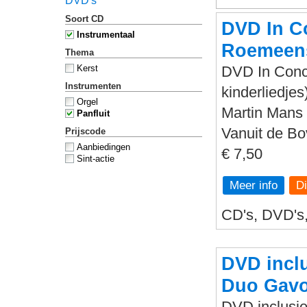
DVD's
Soort CD
DVD In Co
Instrumentaal
Roemeens
Thema
Kerst
DVD In Conce
Instrumenten
kinderliedjes
Orgel
Martin Mans 
Panfluit
Vanuit de B
Prijscode
Aanbiedingen
€ 7,50
Sint-actie
Meer info
CD's, DVD's, 
DVD inclu
Duo Gavo
DVD inclusie