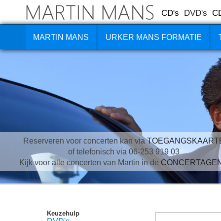
CD's
DVD's
C
MARTIN MANS
URKER MANS FORMATIE
Reserveren voor concerten kan via
TOEGANGSKAART
of telefonisch via 06-253 919 03
Kijk voor alle concerten van Martin in de
CONCERTAGE
Keuzehulp