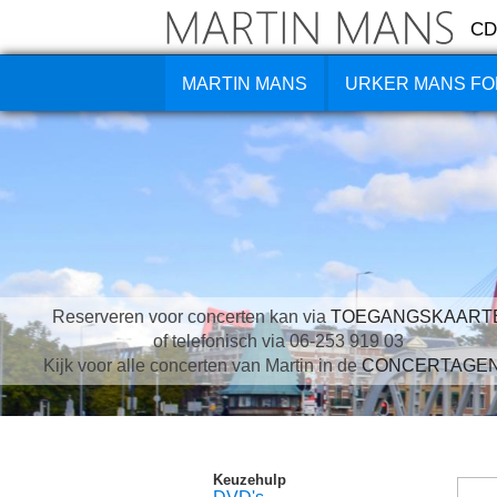
CD
MARTIN MANS
URKER MANS FO
Reserveren voor concerten kan via
TOEGANGSKAART
of telefonisch via 06-253 919 03
Kijk voor alle concerten van Martin in de
CONCERTAGE
Keuzehulp