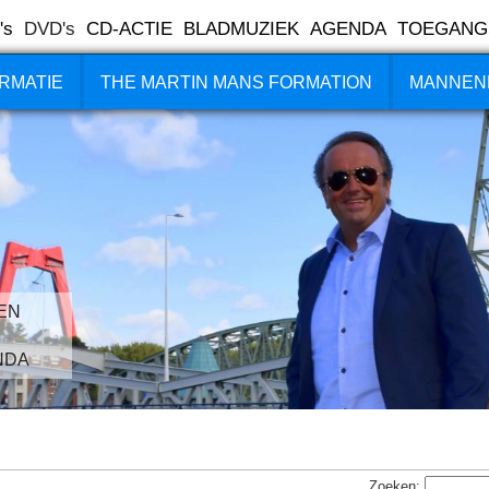
's
DVD's
CD-ACTIE
BLADMUZIEK
AGENDA
TOEGANG
RMATIE
THE MARTIN MANS FORMATION
MANNEN
EN
NDA
Zoeken: