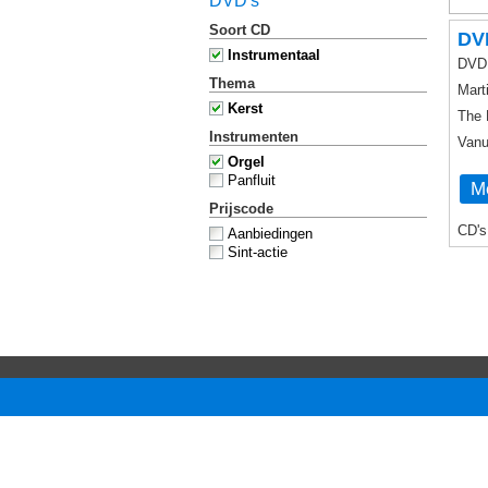
DVD's
Soort CD
DVD
Instrumentaal
DVD 
Thema
Mart
Kerst
The 
Instrumenten
Vanu
Orgel
Panfluit
Me
Prijscode
CD's
Aanbiedingen
Sint-actie