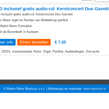
 inclusief gratis audio-cd: Kerstconcert Duo Gavott
inclusief gratis audio-cd: Kerstconcert Duo Gavotte
in Mans orgel en Noortje van Middelkoop panfluit
Martin Mans Formation
it de Bovenkerk in Kampen
er info
€ 7,50
, DVD's, Instrumentaal, Kerst, Orgel, Panfluit, Aanbiedingen, Sint-actie
© Martin Mans Musicus v.o.f. | Webdesign en realisatie:
www.wipesoft.nl