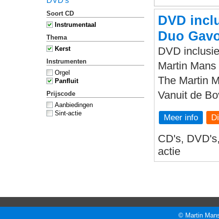
DVD's
Soort CD
DVD inclu
Instrumentaal
Duo Gavo
Thema
Kerst
DVD inclusie
Instrumenten
Martin Mans 
Orgel
The Martin 
Panfluit
Vanuit de B
Prijscode
Aanbiedingen
Sint-actie
Meer info
CD's, DVD's, 
actie
© Martin Mans